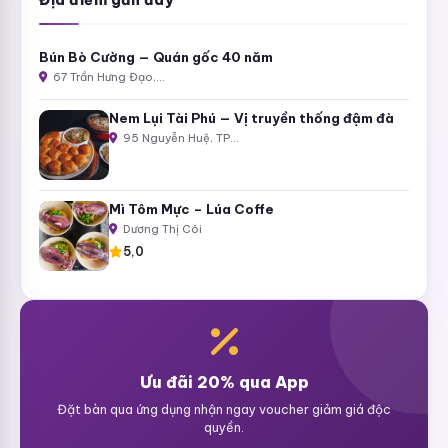
Bún Bò Cường — Quán gốc 40 năm
67 Trần Hưng Đạo,…
Nem Lụi Tài Phú — Vị truyền thống đậm đà
95 Nguyễn Huệ, TP…
Mì Tôm Mực – Lúa Coffe
Dương Thị Côi
5,0
Ưu đãi 20% qua App
Đặt bàn qua ứng dụng nhận ngay voucher giảm giá độc
quyền.