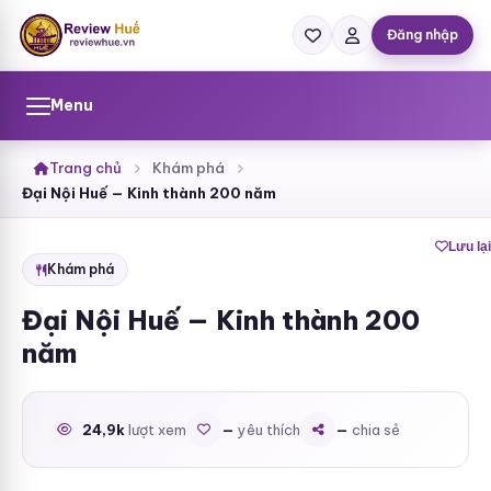
Bỏ
qua
Đăng nhập
đến
nội
dung
Menu
Trang chủ
Khám phá
Đại Nội Huế — Kinh thành 200 năm
Lưu lại
Khám phá
Đại Nội Huế — Kinh thành 200
năm
24,9k
lượt xem
—
yêu thích
—
chia sẻ