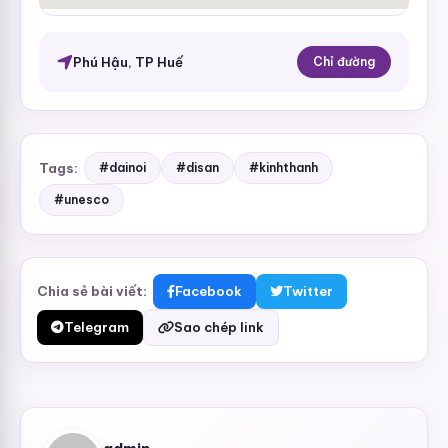
Phú Hậu, TP Huế
Chỉ đường
Tags:
#dainoi
#disan
#kinhthanh
#unesco
Chia sẻ bài viết:
Facebook
Twitter
Telegram
Sao chép link