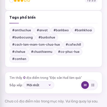
Từ 3.0
Tags phổ biến
#amthuchue
#anvat
#banhbeo
#banhkhoai
#bunbocuong
#bunbohue
#cach-lam-mam-tom-chua-hue
#cafechill
#chehue
#chuathienmu
#co-phuc-hue
#comhen
Tìm thấy
0
địa điểm trong "Đặc sản Huế làm quà"
Sắp xếp:
Chưa có địa điểm nào trong mục này. Vui lòng quay lại sau.