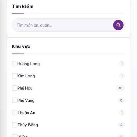
Tìm kiếm
Tìm
kiếm:
Khu vực
Hương Long
1
Kim Long
1
Phú Hậu
10
Phú Vang
0
Thuận An
1
Thủy Bằng
2
Vĩ Dạ