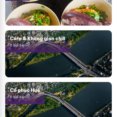
Cafe & Không gian chill
0 địa điểm
Cổ phục Huế
0 địa điểm