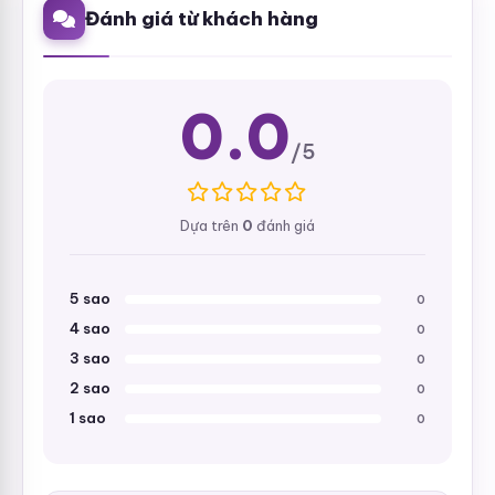
Đánh giá từ khách hàng
0.0
/5
Dựa trên
0
đánh giá
5 sao
0
4 sao
0
3 sao
0
2 sao
0
1 sao
0