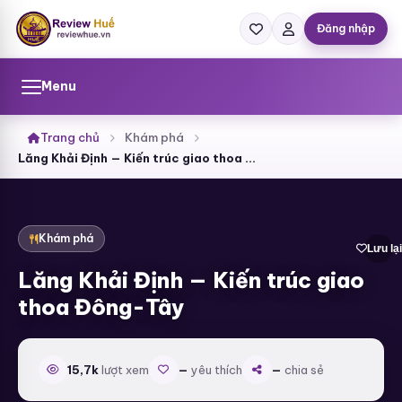
Bỏ
qua
Đăng nhập
đến
nội
dung
Menu
Trang chủ
Khám phá
Lăng Khải Định — Kiến trúc giao thoa Đông-Tây
Khám phá
Lưu lại
Lăng Khải Định — Kiến trúc giao
thoa Đông-Tây
15,7k
lượt xem
—
yêu thích
—
chia sẻ