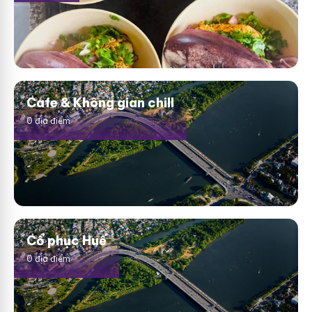
Cafe & Không gian chill
0 địa điểm
Cổ phục Huế
0 địa điểm