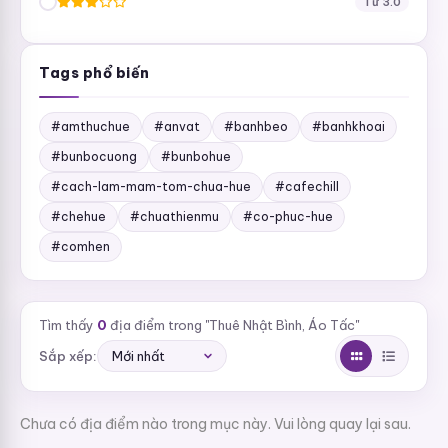
Từ 3.0
Tags phổ biến
#amthuchue
#anvat
#banhbeo
#banhkhoai
#bunbocuong
#bunbohue
#cach-lam-mam-tom-chua-hue
#cafechill
#chehue
#chuathienmu
#co-phuc-hue
#comhen
Tìm thấy
0
địa điểm trong "Thuê Nhật Bình, Áo Tấc"
Sắp xếp:
Chưa có địa điểm nào trong mục này. Vui lòng quay lại sau.