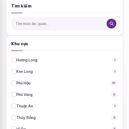
Tìm kiếm
Tìm
kiếm:
Khu vực
Hương Long
1
Kim Long
1
Phú Hậu
10
Phú Vang
0
Thuận An
1
Thủy Bằng
2
Vĩ Dạ