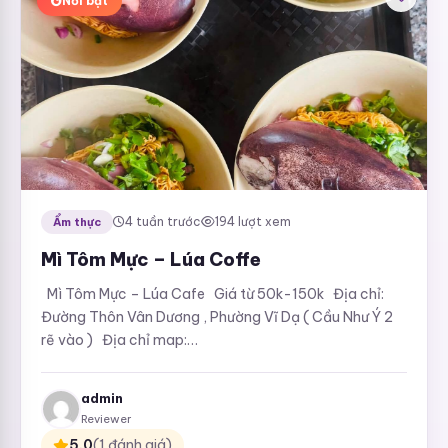
Nổi bật
4 tuần trước
194 lượt xem
Ẩm thực
Mì Tôm Mực – Lúa Coffe
Mì Tôm Mực – Lúa Cafe Giá từ 50k-150k Địa chỉ:
Đường Thôn Vân Dương , Phường Vĩ Dạ ( Cầu Như Ý 2
rẽ vào ) Địa chỉ map:
https://maps.app.goo.gl/QHuhPNRmkkEAwHRF8
Hotline: 0367870777
admin
Reviewer
5,0
(1 đánh giá)