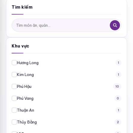
Tìm kiếm
Tìm
kiếm:
Khu vực
Hương Long
1
Kim Long
1
Phú Hậu
10
Phú Vang
0
Thuận An
1
Thủy Bằng
2