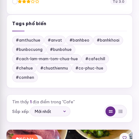
Từ 3.0
Tags phổ biến
#amthuchue
#anvat
#banhbeo
#banhkhoai
#bunbocuong
#bunbohue
#cach-lam-mam-tom-chua-hue
#cafechill
#chehue
#chuathienmu
#co-phuc-hue
#comhen
Tìm thấy
1
địa điểm trong "Cafe"
Sắp xếp: