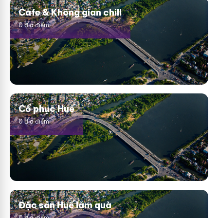
Cafe & Không gian chill
0 địa điểm
Cổ phục Huế
0 địa điểm
Đặc sản Huế làm quà
0 địa điểm